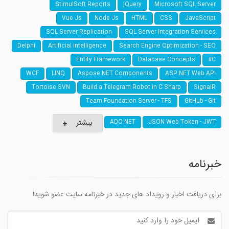
StimulSoft Reports
jQuery
Microsoft SQL Server
Vue Js
Node Js
HTML
CSS
JavaScript
SQL Server Replication
SQL Server Integration Services
Delphi
Artificial intelligence
Search Engine Optimization - SEO
Entity Framework
Database Concepts
C#
WCF
LINQ
Aspose.NET Components
ASP.NET Web API
Tortoise SVN
Build a Telegram Robot in C Sharp
SignalR
Team Foundation Server - TFS
GitHub - Git
بیشتر
ADO.NET
JSON Web Token - JWT
خبرنامه
برای دریافت اخبار و رویداد های جدید در خبرنامه سایت عضو شوید!
آدرس
ایمیل