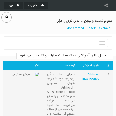
عضویت
ورود
میتوانم شکست را بپذیرم اما تلاش نکردن را هرگز!
Mohammad Hussein Fakhravari
Toggle
navigation
سرفصل های آموزشی که توسط بنده ارائه و تدریس می شود
#
عنوان آموزش
توضیحات
لوگو
1
Artificial
بسیاری از ما در زندگی
intelligence
روزمره‌ی خود با واژه‌ی
هوش مصنوعی
(Artificial
Intelligence) که به
طور مخفف آن را AI نیز
می‌نامند مواجه
می‌شویم، اما شاید
درک صحیحی از معنا و
مفهوم آن نداشته و با