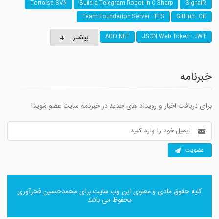
Tortoise SVN
Build a Telegram Robot in C Sharp
SignalR
Team Foundation Server - TFS
GitHub - Git
بیشتر
ADO.NET
JSON Web Token - JWT
خبرنامه
برای دریافت اخبار و رویداد های جدید در خبرنامه سایت عضو شوید!
آدرس
ایمیل
عضویت
کلیه حقوق مادی و معنوی این وب سایت برای
محمدحسین فخرآوری
محفوظ می باشد