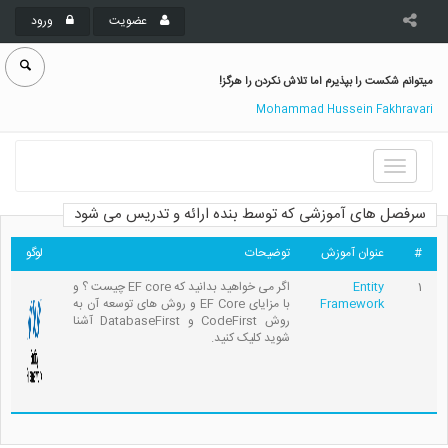
عضویت
ورود
میتوانم شکست را بپذیرم اما تلاش نکردن را هرگز!
Mohammad Hussein Fakhravari
Toggle
navigation
سرفصل های آموزشی که توسط بنده ارائه و تدریس می شود
#
عنوان آموزش
توضیحات
لوگو
1
Entity
اگر می خواهید بدانید که EF core چیست ؟ و
Framework
با مزایای EF Core و روش های توسعه آن به
روش CodeFirst و DatabaseFirst آشنا
شوید کلیک کنید.