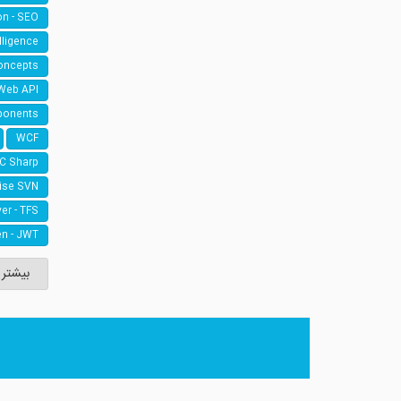
on - SEO
elligence
oncepts
Web API
ponents
WCF
 C Sharp
ise SVN
er - TFS
n - JWT
بیشتر