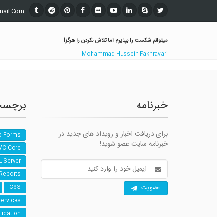
mail.Com
میتوانم شکست را بپذیرم اما تلاش نکردن را هرگز!
Mohammad Hussein Fakhravari
خبرنامه
برچسب
برای دریافت اخبار و رویداد های جدید در
b Forms
خبرنامه سایت عضو شوید!
VC Core
L Server
آدرس
ایمیل
 Reports
عضویت
CSS
Services
lication