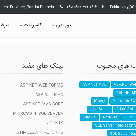
shehr Province, Bandar Bushehr
+98 0917 370 0916
Fakhravary@G
نرم افزار
کامپوننت
سرفص
 های محبوب
لینک های مفید
ASP.NET WEB FORMS
ASP.NET MVC
ASP.NET We
ASP.NET M
ASP.NET MVC
jQuery
Microsoft SQ
ASP.NET MVC CORE
JavaScript
StimulSoft
MICROSOFT SQL SERVER
Vue Js
Node Js
HTML
JQUERY
SQL Server Integration 
STIMULSOFT REPORTS
SQL Server Rep