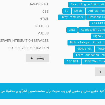
JAVASCRIPT
Search Engine Optimizati
C#
Delphi
Artificial int
CSS
Entity Framework
Database C
HTML
ASP.NET 
NODE JS
LINQ
Aspose.NET Com
VUE JS
SignalR
SERVER INTEGRATION SERVICES
Build a Telegram Robot in
SQL SERVER REPLICATION
GitHub - Git
Torto
Team Foundation Serv
بیشتر
ADO.NET
JSON Web Toke
کلیه حقوق مادی و معنوی این وب سایت برای
محمدحسین فخرآوری
محفوظ می ب