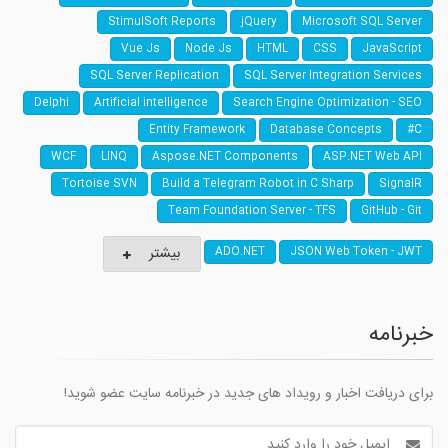
StimulSoft Reports
jQuery
Microsoft SQL Server
Vue Js
Node Js
HTML
CSS
JavaScript
SQL Server Replication
SQL Server Integration Services
Delphi
Artificial intelligence
Search Engine Optimization - SEO
Entity Framework
Database Concepts
C#
WCF
LINQ
Aspose.NET Components
ASP.NET Web API
Tortoise SVN
Build a Telegram Robot in C Sharp
SignalR
Team Foundation Server - TFS
GitHub - Git
بیشتر
ADO.NET
JSON Web Token - JWT
خبرنامه
برای دریافت اخبار و رویداد های جدید در خبرنامه سایت عضو شوید!
آدرس