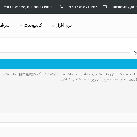
shehr Province, Bandar Bushehr
+98 0917 370 0916
Fakhravary@G
نرم افزار
کامپوننت
سرفص
د
داش