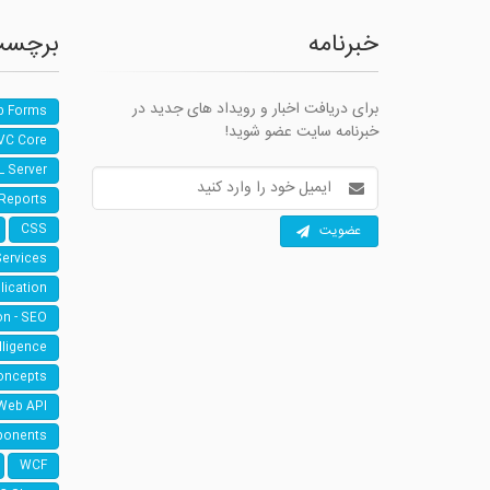
خبرنامه
برچسب
برای دریافت اخبار و رویداد های جدید در
b Forms
خبرنامه سایت عضو شوید!
VC Core
L Server
آدرس
ایمیل
 Reports
عضویت
CSS
Services
lication
on - SEO
elligence
oncepts
Web API
ponents
WCF