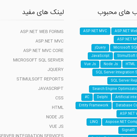
 های محبوب
لینک های مفید
ASP.NET WEB FORMS
ASP.NET MVC
ASP.NET We
ASP.NET M
ASP.NET MVC
jQuery
Microsoft SQ
ASP.NET MVC CORE
JavaScript
StimulSoft
MICROSOFT SQL SERVER
Vue Js
Node Js
HTML
JQUERY
SQL Server Integration 
STIMULSOFT REPORTS
SQL Server Rep
JAVASCRIPT
Search Engine Optimizati
C#
Delphi
Artificial int
CSS
Entity Framework
Database C
HTML
ASP.NET 
NODE JS
LINQ
Aspose.NET Com
VUE JS
SignalR
SERVER INTEGRATION SERVICES