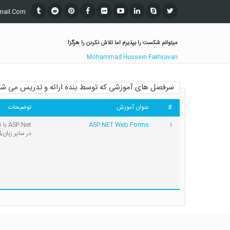
mail.Com
میتوانم شکست را بپذیرم اما تلاش نکردن را هرگز!
Mohammad Hussein Fakhravari
سرفصل های آموزشی که توسط بنده ارائه و تدریس می شو
#
عنوان آموزش
توضیحات
ASP.NET Web Forms
1
در سایر زبان&nbsp;های سمت سرور. آن روزها اسم خاصی ن