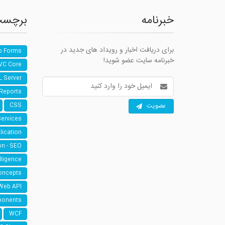
خبرنامه
برچسب
برای دریافت اخبار و رویداد های جدید در
b Forms
خبرنامه سایت عضو شوید!
VC Core
L Server
آدرس
ایمیل
 Reports
عضویت
CSS
Services
lication
on - SEO
elligence
oncepts
Web API
ponents
WCF