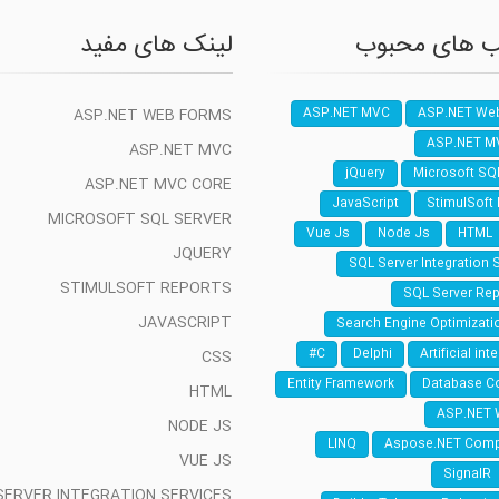
 های محبوب
لینک های مفید
ASP.NET WEB FORMS
ASP.NET MVC
ASP.NET We
ASP.NET M
ASP.NET MVC
jQuery
Microsoft SQ
ASP.NET MVC CORE
JavaScript
StimulSoft
MICROSOFT SQL SERVER
Vue Js
Node Js
HTML
JQUERY
SQL Server Integration 
STIMULSOFT REPORTS
SQL Server Rep
JAVASCRIPT
Search Engine Optimizati
C#
Delphi
Artificial int
CSS
Entity Framework
Database C
HTML
ASP.NET 
NODE JS
LINQ
Aspose.NET Com
VUE JS
SignalR
SERVER INTEGRATION SERVICES