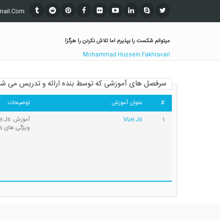
mail.Com
میتوانم شکست را بپذیرم اما تلاش نکردن را هرگز!
Mohammad Hussein Fakhravari
سرفصل های آموزشی که توسط بنده ارائه و تدریس می شو
#
عنوان آموزش
توضیحات
Vue Js
1
ویژگی های Vue.Js