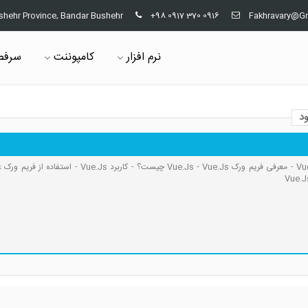
shehr Province, Bandar Bushehr
+98 0917 370 0916
Fakhravary@G
نرم افزار
کامپوننت
سرفص
د