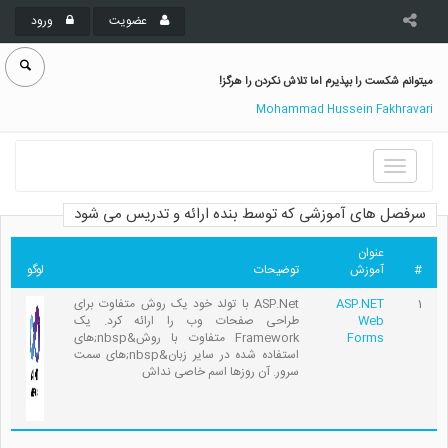
عضویت
ورود
میتوانم شکست را بپذیرم اما تلاش نکردن را هرگز!
Mohammad Hussein Fakhravari
Toggle
navigation
سرفصل های آموزشی که توسط بنده ارائه و تدریس می شود
عنوان
#
آموزش
توضیحات
لوگو
1
ASP.NET
ASP.Net با تولد خود یک روش متفاوت برای
Web
طراحی صفحات وب را ارائه کرد. یک
Forms
Framework متفاوت با روش&nbsp;های
استفاده شده در سایر زبان&nbsp;های سمت
سرور. آن روزها اسم خاصی نداش