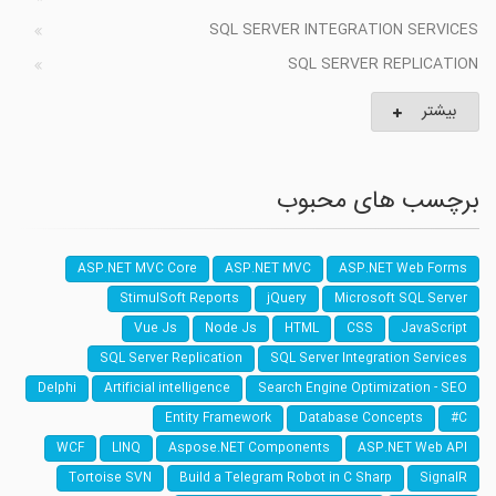
SQL SERVER INTEGRATION SERVICES
SQL SERVER REPLICATION
بیشتر
برچسب های محبوب
ASP.NET MVC Core
ASP.NET MVC
ASP.NET Web Forms
StimulSoft Reports
jQuery
Microsoft SQL Server
Vue Js
Node Js
HTML
CSS
JavaScript
SQL Server Replication
SQL Server Integration Services
Delphi
Artificial intelligence
Search Engine Optimization - SEO
Entity Framework
Database Concepts
C#
WCF
LINQ
Aspose.NET Components
ASP.NET Web API
Tortoise SVN
Build a Telegram Robot in C Sharp
SignalR