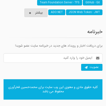
Team Foundation Server - TFS
GitHub - Git
بیشتر
ADO.NET
JSON Web Token - JWT
خبرنامه
برای دریافت اخبار و رویداد های جدید در خبرنامه سایت عضو شوید!
آدرس
ایمیل
عضویت
کلیه حقوق مادی و معنوی این وب سایت برای
محمدحسین فخرآوری
محفوظ می باشد