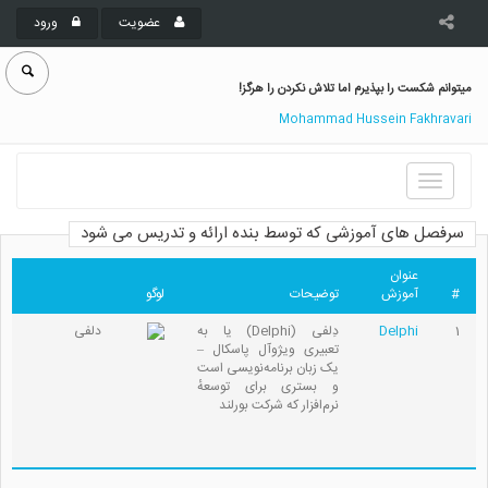
عضویت
ورود
میتوانم شکست را بپذیرم اما تلاش نکردن را هرگز!
Mohammad Hussein Fakhravari
Toggle
navigation
سرفصل های آموزشی که توسط بنده ارائه و تدریس می شود
عنوان
#
آموزش
توضیحات
لوگو
1
Delphi
دِلفی (Delphi) یا به
تعبیری ویژوآل پاسکال –
یک زبان برنامه‌نویسی است
و بستری برای توسعهٔ
نرم‌افزار که شرکت بورلند