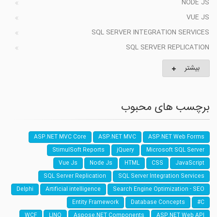
NODE JS
VUE JS
SQL SERVER INTEGRATION SERVICES
SQL SERVER REPLICATION
بیشتر
برچسب های محبوب
ASP.NET MVC Core
ASP.NET MVC
ASP.NET Web Forms
StimulSoft Reports
jQuery
Microsoft SQL Server
Vue Js
Node Js
HTML
CSS
JavaScript
SQL Server Replication
SQL Server Integration Services
Delphi
Artificial intelligence
Search Engine Optimization - SEO
Entity Framework
Database Concepts
C#
WCF
LINQ
Aspose.NET Components
ASP.NET Web API