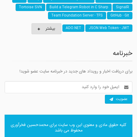
Tortoise SVN
Build a Telegram Robot in C Sharp
SignalR
Team Foundation Server - TFS
GitHub - Git
بیشتر
ADO.NET
JSON Web Token - JWT
خبرنامه
برای دریافت اخبار و رویداد های جدید در خبرنامه سایت عضو شوید!
آدرس
ایمیل
عضویت
کلیه حقوق مادی و معنوی این وب سایت برای
محمدحسین فخرآوری
محفوظ می باشد