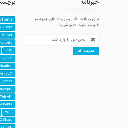
خبرنامه
برچسب
برای دریافت اخبار و رویداد های جدید در
b Forms
خبرنامه سایت عضو شوید!
VC Core
L Server
آدرس
ایمیل
 Reports
عضویت
CSS
Services
lication
on - SEO
elligence
oncepts
Web API
ponents
WCF
 C Sharp
ise SVN