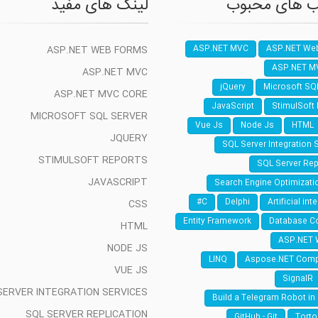
 های محبوب
لینک های مفید
ASP.NET WEB FORMS
ASP.NET MVC
ASP.NET We
ASP.NET M
ASP.NET MVC
jQuery
Microsoft SQ
ASP.NET MVC CORE
JavaScript
StimulSoft
MICROSOFT SQL SERVER
Vue Js
Node Js
HTML
JQUERY
SQL Server Integration 
STIMULSOFT REPORTS
SQL Server Rep
JAVASCRIPT
Search Engine Optimizati
C#
Delphi
Artificial int
CSS
Entity Framework
Database C
HTML
ASP.NET 
NODE JS
LINQ
Aspose.NET Com
VUE JS
SignalR
SERVER INTEGRATION SERVICES
Build a Telegram Robot in
SQL SERVER REPLICATION
GitHub - Git
Torto