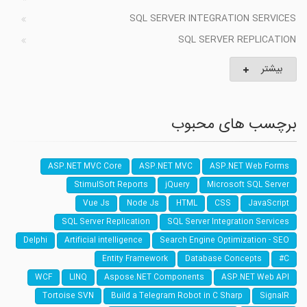
SQL SERVER INTEGRATION SERVICES
SQL SERVER REPLICATION
بیشتر
برچسب های محبوب
ASP.NET MVC Core
ASP.NET MVC
ASP.NET Web Forms
StimulSoft Reports
jQuery
Microsoft SQL Server
Vue Js
Node Js
HTML
CSS
JavaScript
SQL Server Replication
SQL Server Integration Services
Delphi
Artificial intelligence
Search Engine Optimization - SEO
Entity Framework
Database Concepts
C#
WCF
LINQ
Aspose.NET Components
ASP.NET Web API
Tortoise SVN
Build a Telegram Robot in C Sharp
SignalR