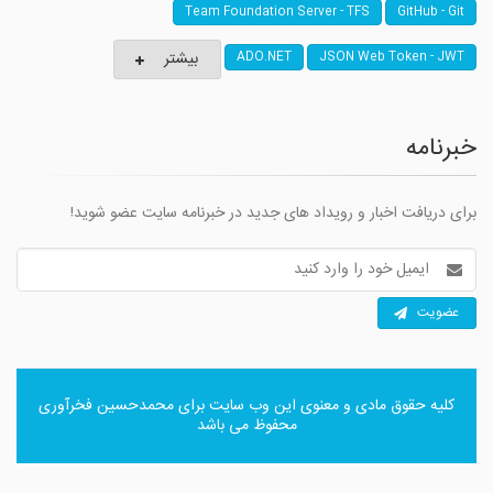
Team Foundation Server - TFS
GitHub - Git
بیشتر
ADO.NET
JSON Web Token - JWT
خبرنامه
برای دریافت اخبار و رویداد های جدید در خبرنامه سایت عضو شوید!
آدرس
ایمیل
عضویت
کلیه حقوق مادی و معنوی این وب سایت برای
محمدحسین فخرآوری
محفوظ می باشد