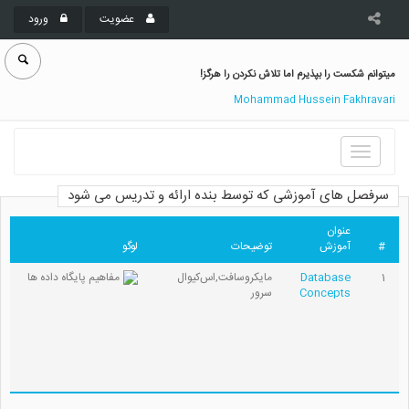
عضویت
ورود
میتوانم شکست را بپذیرم اما تلاش نکردن را هرگز!
Mohammad Hussein Fakhravari
Toggle
navigation
سرفصل های آموزشی که توسط بنده ارائه و تدریس می شود
عنوان
#
آموزش
توضیحات
لوگو
1
Database
مایکروسافت,اس‌کیوال
Concepts
سرور