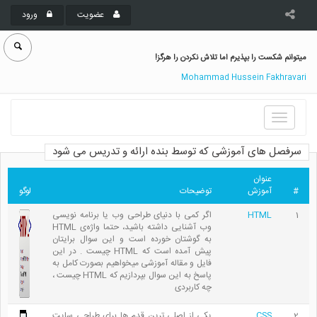
عضویت
ورود
میتوانم شکست را بپذیرم اما تلاش نکردن را هرگز!
Mohammad Hussein Fakhravari
Toggle
navigation
سرفصل های آموزشی که توسط بنده ارائه و تدریس می شود
عنوان
#
آموزش
توضیحات
لوگو
1
HTML
اگر کمی با دنیای طراحی وب یا برنامه نویسی
وب آشنایی داشته باشید، حتما واژه‌ی HTML
به گوشتان خورده است و این سوال برایتان
پیش آمده است که HTML چیست . در این
فایل و مقاله آموزشی میخواهیم بصورت کامل به
پاسخ به این سوال بپردازیم که HTML چیست ،
چه کاربردی
2
CSS
یکی از اصلی ترین قدم ها برای طراحی سایت