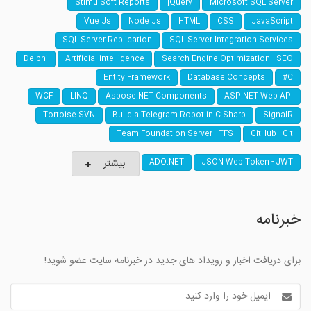
StimulSoft Reports
jQuery
Microsoft SQL Server
Vue Js
Node Js
HTML
CSS
JavaScript
SQL Server Replication
SQL Server Integration Services
Delphi
Artificial intelligence
Search Engine Optimization - SEO
Entity Framework
Database Concepts
C#
WCF
LINQ
Aspose.NET Components
ASP.NET Web API
Tortoise SVN
Build a Telegram Robot in C Sharp
SignalR
Team Foundation Server - TFS
GitHub - Git
بیشتر
ADO.NET
JSON Web Token - JWT
خبرنامه
برای دریافت اخبار و رویداد های جدید در خبرنامه سایت عضو شوید!
آدرس
ایمیل