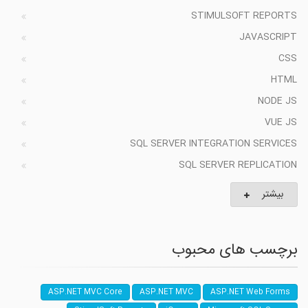
STIMULSOFT REPORTS
JAVASCRIPT
CSS
HTML
NODE JS
VUE JS
SQL SERVER INTEGRATION SERVICES
SQL SERVER REPLICATION
بیشتر
برچسب های محبوب
ASP.NET MVC Core
ASP.NET MVC
ASP.NET Web Forms