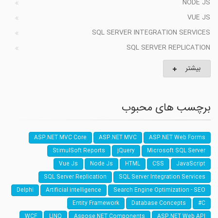
NODE JS
VUE JS
SQL SERVER INTEGRATION SERVICES
SQL SERVER REPLICATION
بیشتر
برچسب های محبوب
ASP.NET MVC Core
ASP.NET MVC
ASP.NET Web Forms
StimulSoft Reports
jQuery
Microsoft SQL Server
Vue Js
Node Js
HTML
CSS
JavaScript
SQL Server Replication
SQL Server Integration Services
Delphi
Artificial intelligence
Search Engine Optimization - SEO
Entity Framework
Database Concepts
C#
WCF
LINQ
Aspose.NET Components
ASP.NET Web API