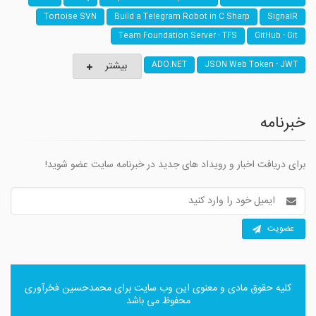
Tortoise SVN
Build a Telegram Robot in C Sharp
SignalR
Team Foundation Server - TFS
GitHub - Git
بیشتر
ADO.NET
JSON Web Token - JWT
خبرنامه
برای دریافت اخبار و رویداد های جدید در خبرنامه سایت عضو شوید!
آدرس
ایمیل
عضویت
کلیه حقوق مادی و معنوی این وب سایت برای
محمدحسین فخرآوری
محفوظ می باشد