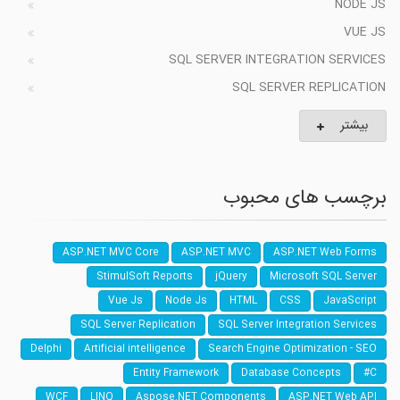
NODE JS
VUE JS
SQL SERVER INTEGRATION SERVICES
SQL SERVER REPLICATION
بیشتر
برچسب های محبوب
ASP.NET MVC Core
ASP.NET MVC
ASP.NET Web Forms
StimulSoft Reports
jQuery
Microsoft SQL Server
Vue Js
Node Js
HTML
CSS
JavaScript
SQL Server Replication
SQL Server Integration Services
Delphi
Artificial intelligence
Search Engine Optimization - SEO
Entity Framework
Database Concepts
C#
WCF
LINQ
Aspose.NET Components
ASP.NET Web API