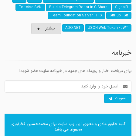
Tortoise SVN
Build a Telegram Robot in C Sharp
SignalR
Team Foundation Server - TFS
GitHub - Git
بیشتر
ADO.NET
JSON Web Token - JWT
خبرنامه
برای دریافت اخبار و رویداد های جدید در خبرنامه سایت عضو شوید!
آدرس
ایمیل
عضویت
کلیه حقوق مادی و معنوی این وب سایت برای
محمدحسین فخرآوری
محفوظ می باشد