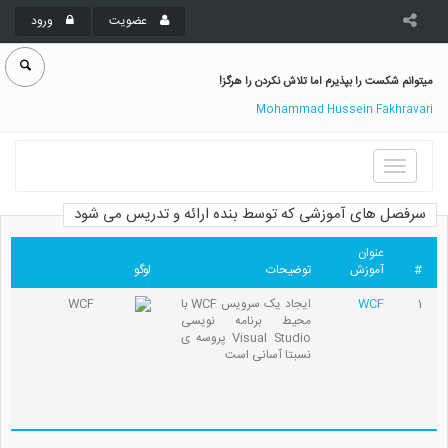
عضویت
ورود
میتوانم شکست را بپذیرم اما تلاش نکردن را هرگز!
Mohammad Hussein Fakhravari
Toggle
navigation
سرفصل های آموزشی که توسط بنده ارائه و تدریس می شود
عنوان
#
آموزش
توضیحات
لوگو
1
WCF
ایجاد یک سرویس WCF با
محیط برنامه نویسی
Visual Studio پروسه ی
نسبتا آسانی است