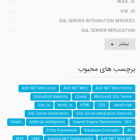
NODE JS
VUE JS
SQL SERVER INTEGRATION SERVICES
SQL SERVER REPLICATION
بیشتر
برچسب های محبوب
ASP.NET MVC Core
ASP.NET MVC
ASP.NET Web Forms
StimulSoft Reports
jQuery
Microsoft SQL Server
Vue Js
Node Js
HTML
CSS
JavaScript
SQL Server Replication
SQL Server Integration Services
Delphi
Artificial intelligence
Search Engine Optimization - SEO
Entity Framework
Database Concepts
C#
WCF
LINQ
Aspose.NET Components
ASP.NET Web API