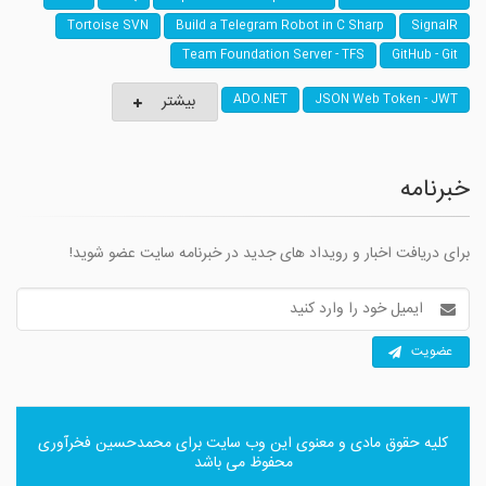
Tortoise SVN
Build a Telegram Robot in C Sharp
SignalR
Team Foundation Server - TFS
GitHub - Git
بیشتر
ADO.NET
JSON Web Token - JWT
خبرنامه
برای دریافت اخبار و رویداد های جدید در خبرنامه سایت عضو شوید!
آدرس
ایمیل
عضویت
کلیه حقوق مادی و معنوی این وب سایت برای
محمدحسین فخرآوری
محفوظ می باشد