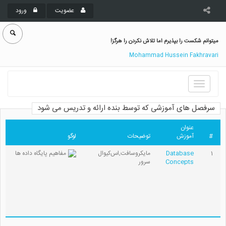
عضویت
ورود
میتوانم شکست را بپذیرم اما تلاش نکردن را هرگز!
Mohammad Hussein Fakhravari
Toggle
navigation
سرفصل های آموزشی که توسط بنده ارائه و تدریس می شود
عنوان
#
آموزش
توضیحات
لوگو
1
Database
مایکروسافت,اس‌کیوال
Concepts
سرور