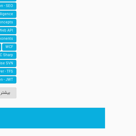
on - SEO
elligence
oncepts
Web API
ponents
WCF
 C Sharp
ise SVN
er - TFS
n - JWT
بیشتر