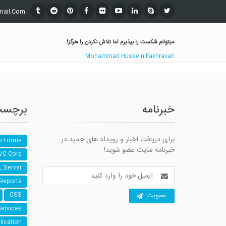
mail.Com
میتوانم شکست را بپذیرم اما تلاش نکردن را هرگز!
Mohammad Hussein Fakhravari
خبرنامه
برچسب
برای دریافت اخبار و رویداد های جدید در
b Forms
خبرنامه سایت عضو شوید!
VC Core
L Server
آدرس
ایمیل
 Reports
عضویت
CSS
Services
lication