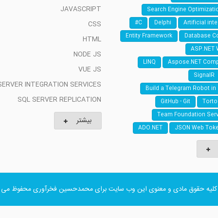
JAVASCRIPT
Search Engine Optimizati
C#
Delphi
Artificial int
CSS
Entity Framework
Database C
HTML
ASP.NET 
NODE JS
LINQ
Aspose.NET Com
VUE JS
SignalR
SERVER INTEGRATION SERVICES
Build a Telegram Robot in
SQL SERVER REPLICATION
GitHub - Git
Torto
Team Foundation Serv
بیشتر
ADO.NET
JSON Web Toke
کلیه حقوق مادی و معنوی این وب سایت برای
محمدحسین فخرآوری
محفوظ می ب