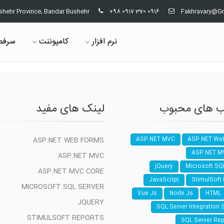
shehr Province, Bandar Bushehr
+98 0917 370 0916
Fakhravary@G
نرم افزار
کامپوننت
سرفص
 های محبوب
لینک های مفید
ASP.NET WEB FORMS
ASP.NET MVC
ASP.NET We
ASP.NET M
ASP.NET MVC
jQuery
Microsoft SQ
ASP.NET MVC CORE
JavaScript
StimulSoft
MICROSOFT SQL SERVER
Vue Js
Node Js
HTML
JQUERY
SQL Server Integration 
STIMULSOFT REPORTS
SQL Server Rep