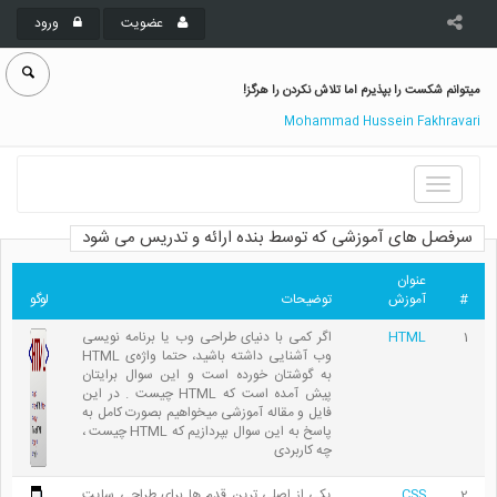
عضویت
ورود
میتوانم شکست را بپذیرم اما تلاش نکردن را هرگز!
Mohammad Hussein Fakhravari
Toggle
navigation
سرفصل های آموزشی که توسط بنده ارائه و تدریس می شود
عنوان
#
آموزش
توضیحات
لوگو
1
HTML
اگر کمی با دنیای طراحی وب یا برنامه نویسی
وب آشنایی داشته باشید، حتما واژه‌ی HTML
به گوشتان خورده است و این سوال برایتان
پیش آمده است که HTML چیست . در این
فایل و مقاله آموزشی میخواهیم بصورت کامل به
پاسخ به این سوال بپردازیم که HTML چیست ،
چه کاربردی
2
CSS
یکی از اصلی ترین قدم ها برای طراحی سایت