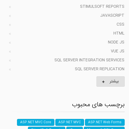
STIMULSOFT REPORTS
JAVASCRIPT
CSS
HTML
NODE JS
VUE JS
SQL SERVER INTEGRATION SERVICES
SQL SERVER REPLICATION
بیشتر
برچسب های محبوب
ASP.NET MVC Core
ASP.NET MVC
ASP.NET Web Forms