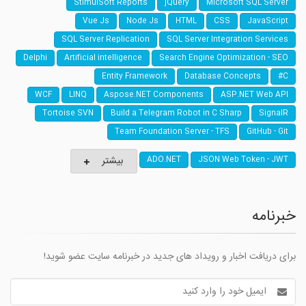
StimulSoft Reports
jQuery
Microsoft SQL Server
Vue Js
Node Js
HTML
CSS
JavaScript
SQL Server Replication
SQL Server Integration Services
Delphi
Artificial intelligence
Search Engine Optimization - SEO
Entity Framework
Database Concepts
C#
WCF
LINQ
Aspose.NET Components
ASP.NET Web API
Tortoise SVN
Build a Telegram Robot in C Sharp
SignalR
Team Foundation Server - TFS
GitHub - Git
بیشتر
ADO.NET
JSON Web Token - JWT
خبرنامه
برای دریافت اخبار و رویداد های جدید در خبرنامه سایت عضو شوید!
آدرس
ایمیل