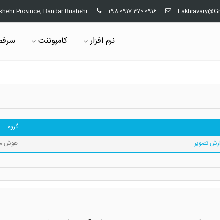
shehr Province, Bandar Bushehr
+98 0917 370 0916
Fakhravary@G
نرم افزار
کامپوننت
سرفص
گروه
هوش م