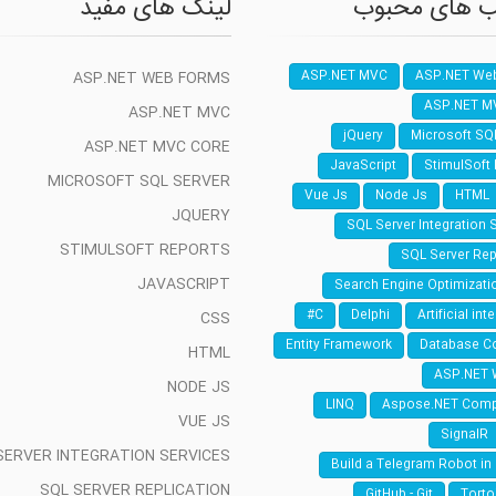
 های محبوب
لینک های مفید
ASP.NET WEB FORMS
ASP.NET MVC
ASP.NET We
ASP.NET M
ASP.NET MVC
jQuery
Microsoft SQ
ASP.NET MVC CORE
JavaScript
StimulSoft
MICROSOFT SQL SERVER
Vue Js
Node Js
HTML
JQUERY
SQL Server Integration 
STIMULSOFT REPORTS
SQL Server Rep
JAVASCRIPT
Search Engine Optimizati
C#
Delphi
Artificial int
CSS
Entity Framework
Database C
HTML
ASP.NET 
NODE JS
LINQ
Aspose.NET Com
VUE JS
SignalR
SERVER INTEGRATION SERVICES
Build a Telegram Robot in
SQL SERVER REPLICATION
GitHub - Git
Torto