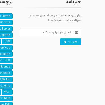
خبرنامه
برچسب
برای دریافت اخبار و رویداد های جدید در
b Forms
خبرنامه سایت عضو شوید!
VC Core
L Server
آدرس
ایمیل
 Reports
عضویت
CSS
Services
lication
on - SEO
elligence
oncepts
Web API
ponents
WCF
 C Sharp
ise SVN