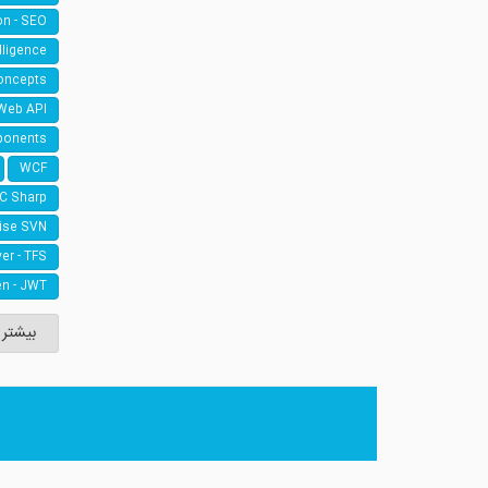
on - SEO
elligence
oncepts
Web API
ponents
WCF
 C Sharp
ise SVN
er - TFS
n - JWT
بیشتر