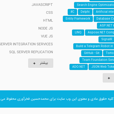
JAVASCRIPT
Search Engine Optimizati
C#
Delphi
Artificial int
CSS
Entity Framework
Database C
HTML
ASP.NET 
NODE JS
LINQ
Aspose.NET Com
VUE JS
SignalR
SERVER INTEGRATION SERVICES
Build a Telegram Robot in
SQL SERVER REPLICATION
GitHub - Git
Torto
Team Foundation Serv
بیشتر
ADO.NET
JSON Web Toke
کلیه حقوق مادی و معنوی این وب سایت برای
محمدحسین فخرآوری
محفوظ می ب