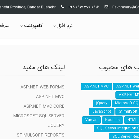
shehr Province, Bandar Bushehr
+98 0917 370 0916
Fakhravary@G
نرم افزار
کامپوننت
سرفص
 های محبوب
لینک های مفید
ASP.NET WEB FORMS
ASP.NET MVC
ASP.NET We
ASP.NET M
ASP.NET MVC
jQuery
Microsoft SQ
ASP.NET MVC CORE
JavaScript
StimulSoft
MICROSOFT SQL SERVER
Vue Js
Node Js
HTML
JQUERY
SQL Server Integration 
STIMULSOFT REPORTS
SQL Server Rep