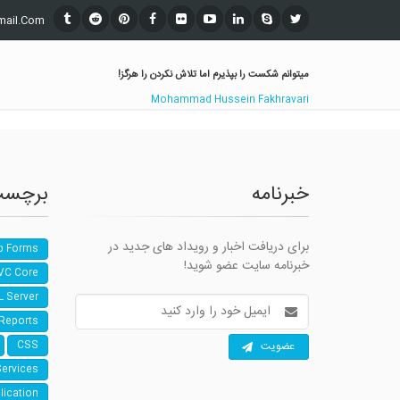
mail.Com
میتوانم شکست را بپذیرم اما تلاش نکردن را هرگز!
Mohammad Hussein Fakhravari
خبرنامه
برچسب
برای دریافت اخبار و رویداد های جدید در
b Forms
خبرنامه سایت عضو شوید!
VC Core
L Server
آدرس
ایمیل
 Reports
عضویت
CSS
Services
lication